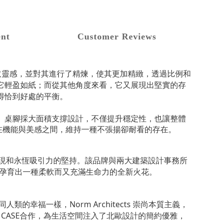
nt
Customer Reviews
的建築設計中汲取靈感，並對其進行了精煉，使其更加精緻，透過比例和
它輕盈如紙；而從其他角度來看，它又展現出堅實的存
得恰到好處的平衡。
。桌腳採大面積支撐設計，不僅提升穩定性，也讓整體
，在機能與美感之間，維持一種不張揚卻耐看的存在。
樣材料表現和永恆吸引力的堅持。該品牌與兩大建築設計事務所
同孕育出一種柔軟而又充滿生命力的全新火花。
的幸福一樣，Norm Architects
崇尚本質主義，
 CASE合作，為生活空間注入了北歐設計的簡約優雅，