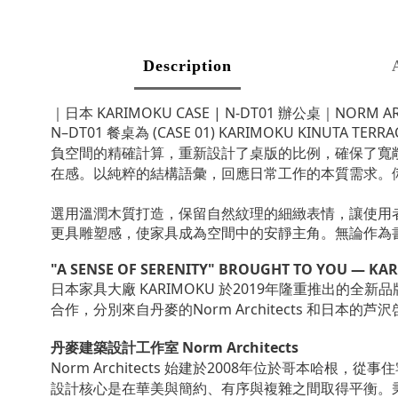
Description
｜日本 KARIMOKU CASE | N-DT01 辦公桌｜NORM AR
N–DT01 餐桌為 (CASE 01) KARIMOKU K
負空間的精確計算，重新設計了桌版的比例，確保了寬
在感。
以純粹的結構語彙，回應日常工作的本質需求。
選用溫潤木質打造，保留自然紋理的細緻表情，讓使用
更具雕塑感，使家具成為空間中的安靜主角。
無論作為
"A SENSE OF SERENITY" BROUGHT TO YOU — KA
日本家具大廠 KARIMOKU 於2019年隆重推出的全
合作，分別來自丹麥的
Norm Architects
和日本的芦沢
丹麥建築設計工作室 Norm Architects
Norm Architects 始建於2008年位於哥本哈根
設計核心是在華美與簡約、有序與複雜之間取得平衡。秉持