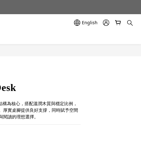
示中✨
示中✨
English
esk
簡約結構為核心，搭配溫潤木質與穩定比例，
。厚實桌腳提供良好支撐，同時賦予空間
與閱讀的理想選擇。