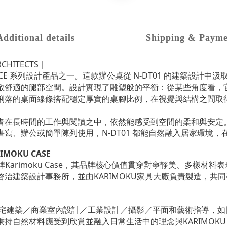
Additional details
Shipping & Payme
CHITECTS｜
INUTA TERRACE 系列設計產品之一。這款辦公桌從 N-DT01 
敞舒適的腿部空間。設計實現了雕塑般的平衡：從某些角度看，
俐落的桌面線條搭配穩定厚實的桌腳比例，在視覺與結構之間取
者在長時間的工作與閱讀之中，依然能感受到空間的柔和與安定
書寫、辦公或簡單陳列使用，N-DT01 都能自然融入居家環境
RIMOKU CASE
新品牌Karimoku Case，其品牌核心價值貫穿對寧靜美、多
啓治建築設計事務所，並由KARIMOKU家具大廠負責製造，共
，從事住宅建築／商業室內設計／工業設計／攝影／平面和藝術指導，如同人類
自然材料應受到欣賞並融入日常生活中的理念與KARIMOKU