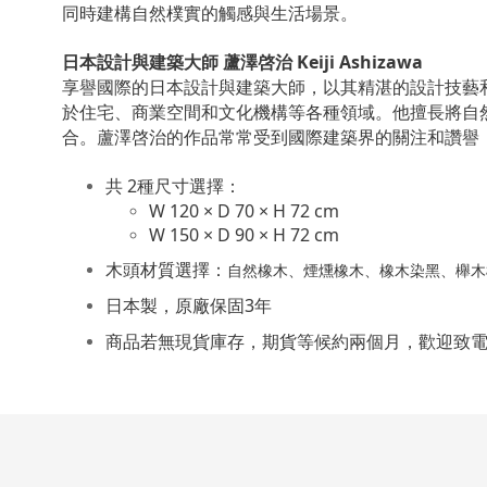
同時建構自然樸實的觸感與生活場景。
日本設計與建築大師 蘆澤啓治 Keiji Ashizawa
享譽國際的日本設計與建築大師，以其精湛的設計技藝
於住宅、商業空間和文化機構等各種領域。他擅長將自
合。蘆澤啓治的作品常常受到國際建築界的關注和讚譽
共 2種尺寸選擇：
W 120 × D 70 ×
H 72 cm
W 150 × D 90 × H 72 cm
木頭材質選擇：
自然
橡木、煙燻橡木、橡木染黑、櫸木
日本製，原廠保固3年
商品若無現貨庫存，期貨等候約兩個月，歡迎致電散步舖傢