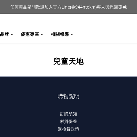
到貨｜日本燈具品牌 Ambientec 年度新品 Barcarolle 臺中樂群門市展
任何商品疑問歡迎加入官方Line(@944ntokm)專人與您回覆🛋️
到貨｜日本燈具品牌 Ambientec 年度新品 Barcarolle 臺中樂群門市展
品牌
優惠專區
相關報導
兒童天地
購物說明
訂購須知
材質保養
退換貨政策