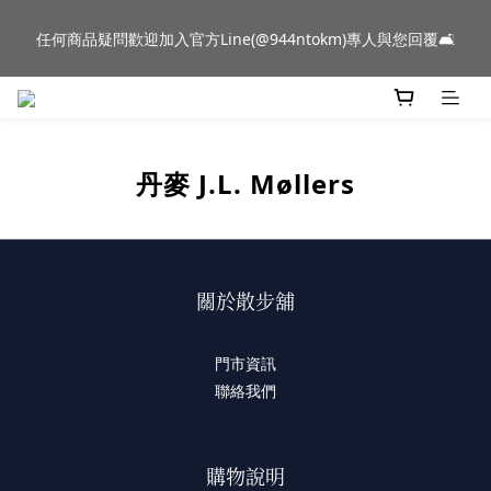
新品到貨｜日本燈具品牌 Ambientec 年度新品 Barcarolle 臺中樂
任何商品疑問歡迎加入官方Line(@944ntokm)專人與您回覆🛋️
群門市展示中✨
新品到貨｜日本燈具品牌 Ambientec 年度新品 Barcarolle 臺中樂
群門市展示中✨
丹麥 J.L. Møllers
關於散步舖
門市資訊
聯絡我們
購物說明