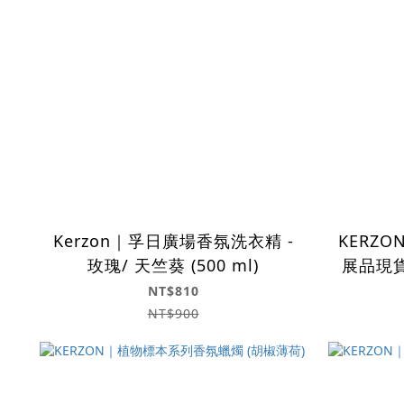
Kerzon｜孚日廣場香氛洗衣精 -
KERZO
玫瑰/ 天竺葵 (500 ml)
展品現
況
NT$810
NT$900