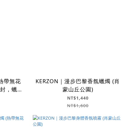
 熱帶無花
KERZON｜漫步巴黎香氛蠟燭 (肖
拆封，蠟身
蒙山丘公園)
用 🍃
NT$1,440
NT$1,600