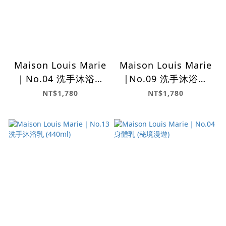
Maison Louis Marie
Maison Louis Marie
｜No.04 洗手沐浴乳
|No.09 洗手沐浴乳
(440ml)
(440 ml)
NT$1,780
NT$1,780