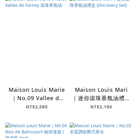
Maison Louis Marie
Maison Louis Mari
｜No.09 Vallee de
｜迷你滾珠香氛油禮盒
Farney 滾珠香氛油
(Discovery Set)
NT$2,080
NT$2,180