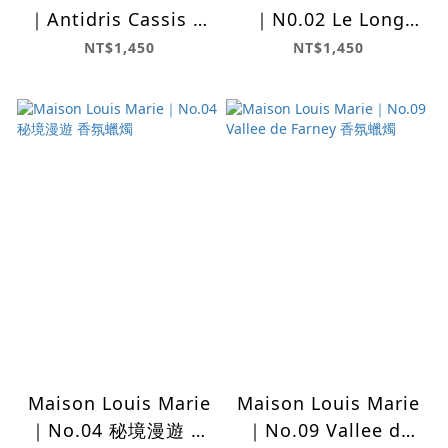
｜Antidris Cassis 香
｜N0.02 Le Long
氛蠟燭
Fond 香氛蠟燭
NT$1,450
NT$1,450
Maison Louis Marie
Maison Louis Marie
｜No.04 秘境漫遊 香
｜No.09 Vallee de