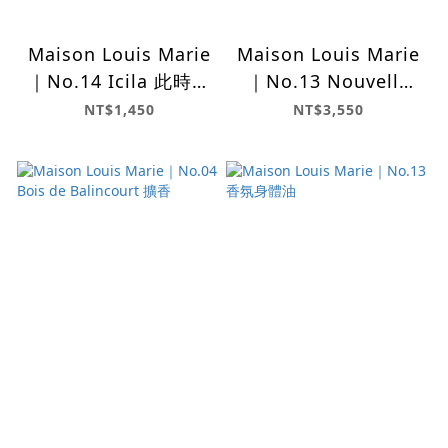
Maison Louis Marie
Maison Louis Marie
｜No.14 Icila 此時此
｜No.13 Nouvelle
刻 蠟燭
Vague 香水
NT$1,450
NT$3,550