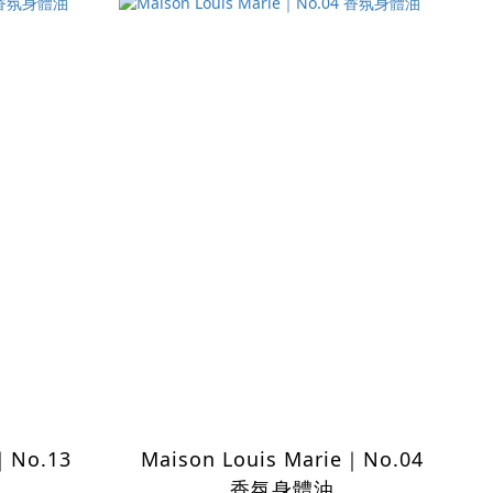
e｜No.13
Maison Louis Marie｜No.04
香氛身體油