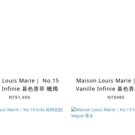
 Louis Marie｜ No.15
Maison Louis Marie
le Infinie 暮色香草 蠟燭
Vanille Infinie 暮色
隨身香水
NT$1,450
NT$980