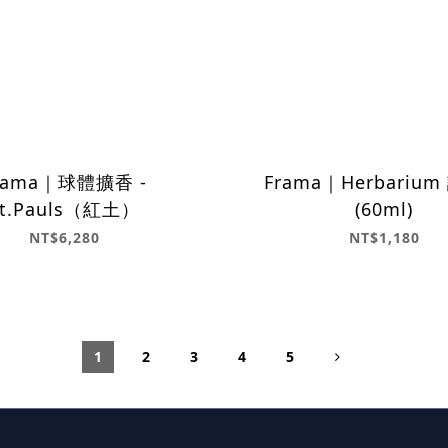
rama｜球體擴香 -
Frama｜Herbariu
St.Pauls（紅土）
(60ml)
NT$6,280
NT$1,180
1
2
3
4
5