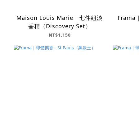
Maison Louis Marie｜七件組淡
Frama
香精（Discovery Set）
NT$1,150