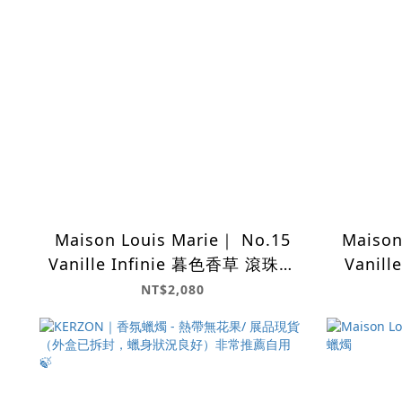
Maison Louis Marie｜ No.15
Maison
Vanille Infinie 暮色香草 滾珠香
Vanil
氛油
NT$2,080