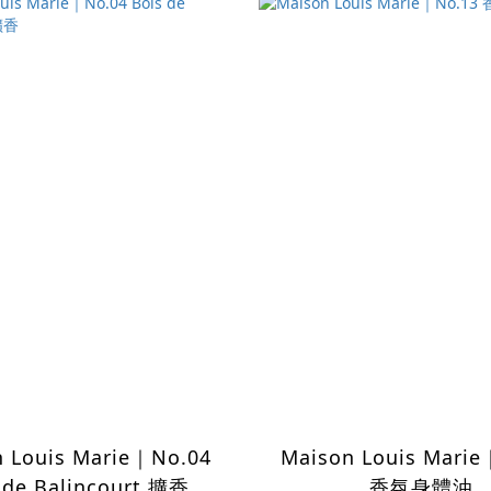
 Louis Marie｜No.04
Maison Louis Mari
 de Balincourt 擴香
香氛身體油