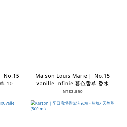
｜ No.15
Maison Louis Marie｜ No.15
香草 10ml
Vanille Infinie 暮色香草 香水
NT$3,550