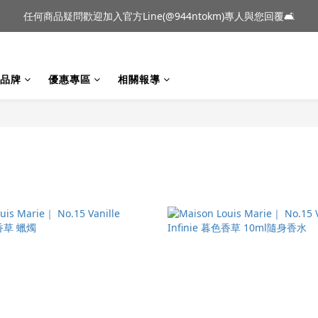
到貨｜日本燈具品牌 Ambientec 年度新品 Barcarolle 臺中樂群門市展
任何商品疑問歡迎加入官方Line(@944ntokm)專人與您回覆🛋️
到貨｜日本燈具品牌 Ambientec 年度新品 Barcarolle 臺中樂群門市展
品牌
優惠專區
相關報導