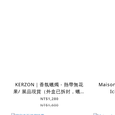
KERZON｜香氛蠟燭 - 熱帶無花
Maison
果/ 展品現貨（外盒已拆封，蠟身
I
狀況良好）非常推薦自用 🍃
NT$1,280
NT$1,600