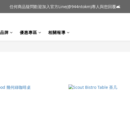
到貨｜日本燈具品牌 Ambientec 年度新品 Barcarolle 臺中樂群門市展
任何商品疑問歡迎加入官方Line(@944ntokm)專人與您回覆🛋️
到貨｜日本燈具品牌 Ambientec 年度新品 Barcarolle 臺中樂群門市展
品牌
優惠專區
相關報導