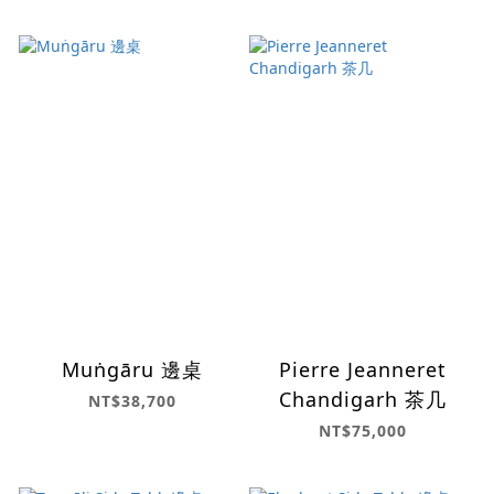
Muṅgāru 邊桌
Pierre Jeanneret
Chandigarh 茶几
NT$38,700
NT$75,000